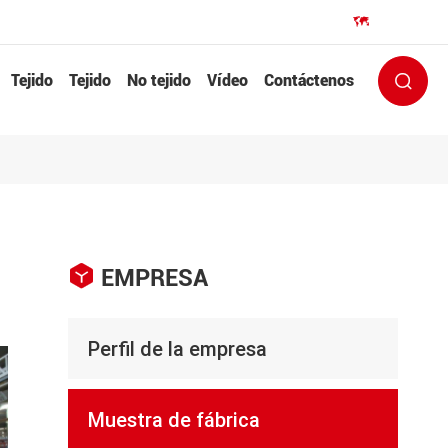
EN


Tejido
Tejido
No tejido
Vídeo
Contáctenos


EMPRESA
Perfil de la empresa
Muestra de fábrica