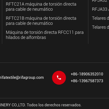
RFJA32
RFTC21A máquina de torsión directa
para cable de neumático
RFJA33 A
RFTC21B máquina de torsión directa
Telares 
para cable de neumático
Telares 
Máquina de torsión directa RFCC11 para
hilados de alfombras
+86-18906352010

rifatextile@rifagroup.com
+86-13967587373
NERY CO.,LTD.
Todos los derechos reservados.