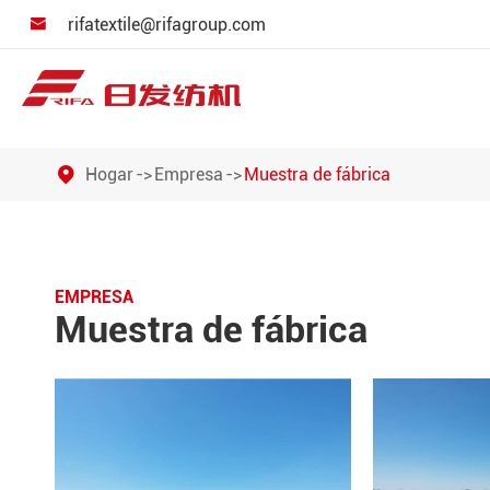
rifatextile@rifagroup.com

Máquinas automáticas de dibujo en
Hogar
Empresa
Muestra de fábrica
EMPRESA
Muestra de fábrica