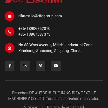
rifatextile@rifagroup.com

+86-18906352010

+86-13967587373
No.88 Woxi Avenue, Meizhu lndustrial Zone

Xinchang, Shaoxing, Zhejiang, China




Derechos DE AUTOR ©
ZHEJIANG RIFA TEXTILE
MACHINERY CO.,LTD.
Todos los derechos reservados.
Sitemap
Política de privacidad