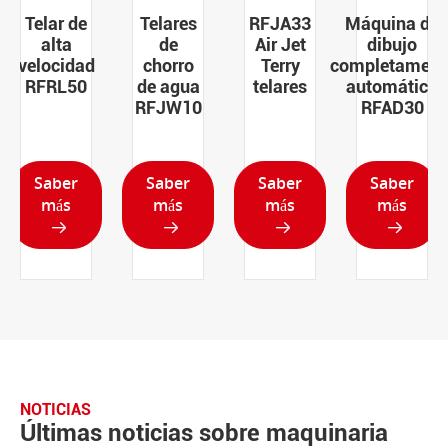
Telar de
Telares
RFJA33
Máquina de
alta
de
Air Jet
dibujo
velocidad
chorro
Terry
completamente
RFRL50
de agua
telares
automática
RFJW10
RFAD30
Saber
Saber
Saber
Saber
más
más
más
más




NOTICIAS
Últimas noticias sobre maquinaria