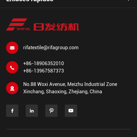
rifatextile@rifagroup.com

+86-18906352010

+86-13967587373
No.88 Woxi Avenue, Meizhu lndustrial Zone

Xinchang, Shaoxing, Zhejiang, China



