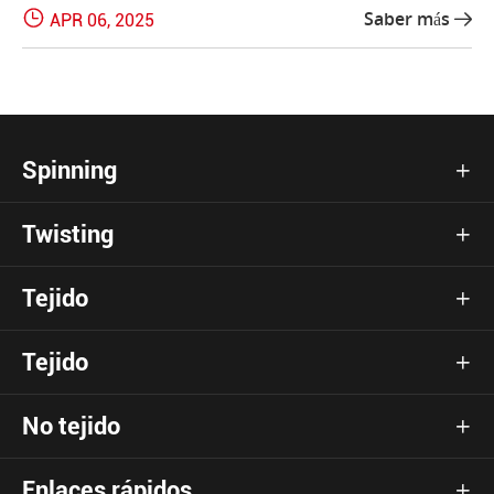

Saber más
APR 06, 2025

Spinning

Twisting

Tejido

Tejido

No tejido

Enlaces rápidos
