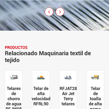


PRODUCTOS
Relacionado Maquinaria textil de
tejido
Telar de
RFJAT28
Telar
Telar de
alta
Air Jet
de
alta
velocidad
Terry
toalla
velocidad
RFRL90
telares
de alta
RFRL31
gama