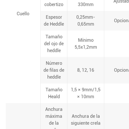
Ajustab
cobertizo
330mm
Cuello
Espesor
0,25mm-
Opcion
de Heddle
0,65mm
Tamaño
Mínimo
del ojo de
5,5x1,2mm
heddle
Número
de filas de
8, 12, 16
Opcion
heddle
Tamaño
1,5 × 9mm/1,5
Heald
× 10mm
Anchura
máxima
Anchura de la
de la
siguiente crela