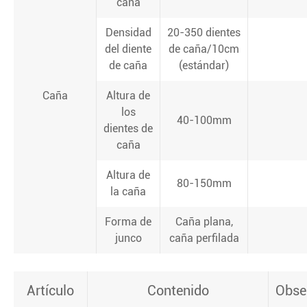
caña
Densidad
20-350 dientes
del diente
de caña/10cm
de caña
(estándar)
Caña
Altura de
los
40-100mm
dientes de
caña
Altura de
80-150mm
la caña
Forma de
Caña plana,
junco
caña perfilada
Artículo
Contenido
Obse