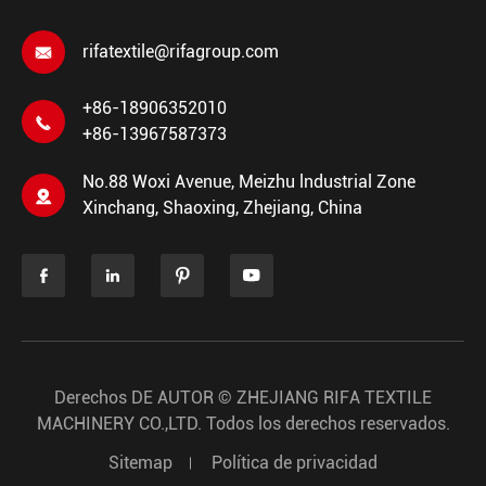
rifatextile@rifagroup.com

+86-18906352010

+86-13967587373
No.88 Woxi Avenue, Meizhu lndustrial Zone

Xinchang, Shaoxing, Zhejiang, China




Derechos DE AUTOR ©
ZHEJIANG RIFA TEXTILE
MACHINERY CO.,LTD.
Todos los derechos reservados.
Sitemap
Política de privacidad