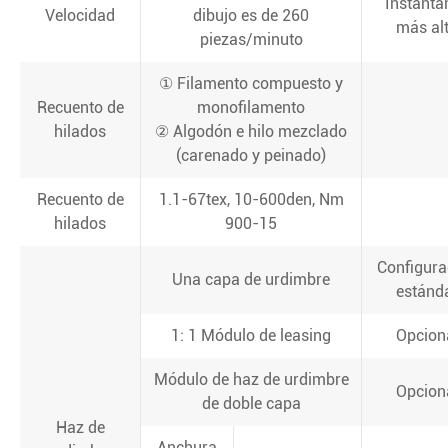
Instantá
Velocidad
dibujo es de 260
más al
piezas/minuto
① Filamento compuesto y
Recuento de
monofilamento
hilados
② Algodón e hilo mezclado
(carenado y peinado)
Recuento de
1.1-67tex, 10-600den, Nm
hilados
900-15
Configura
Una capa de urdimbre
estánd
1: 1 Módulo de leasing
Opcion
Módulo de haz de urdimbre
Opcion
de doble capa
Haz de
Anchura