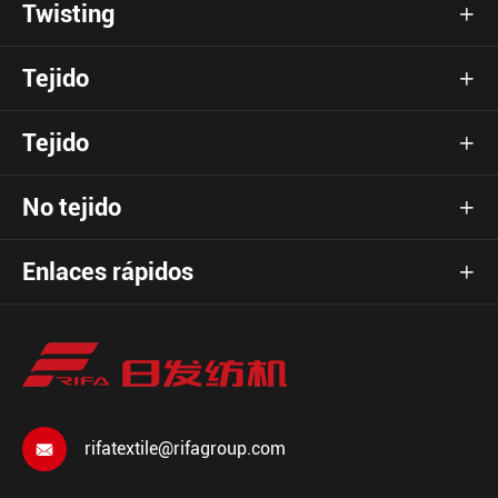
Twisting

Tejido

Tejido

No tejido

Enlaces rápidos

rifatextile@rifagroup.com
