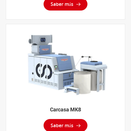
Saber más

Carcasa MK8
Saber más
