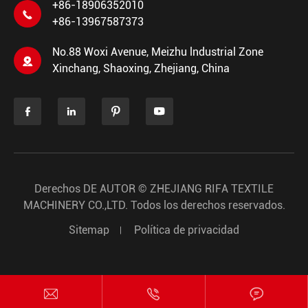
+86-18906352010

+86-13967587373
No.88 Woxi Avenue, Meizhu lndustrial Zone

Xinchang, Shaoxing, Zhejiang, China




Derechos DE AUTOR ©
ZHEJIANG RIFA TEXTILE
MACHINERY CO.,LTD.
Todos los derechos reservados.
Sitemap
Política de privacidad


